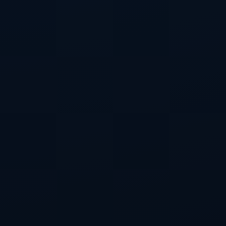
些平台可以安全获取入口、如何
心思
区分官方与非官方渠道、不同入
，关键
口平台在使用体验上的差异。美
断框
加墨世界杯周期长、赛程多，
走。
、赛
格和
合新