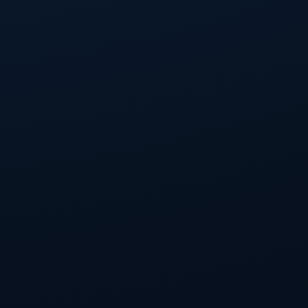
美加墨世界杯APP入口平台选
择，使用体验和官网入口说明
美加墨世界杯APP入口平台的选
择思路 围绕美加墨世界杯APP入
考方
口，用户最关心的往往是：在哪