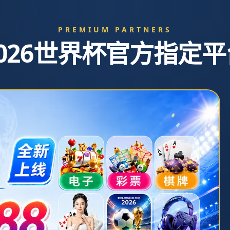
0755-9
关于我们
特色服务
成功案例
新闻资讯