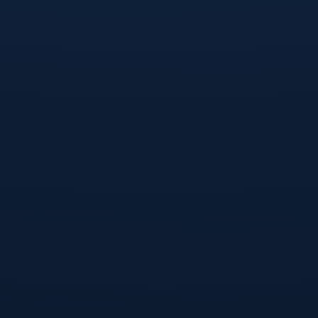
不同设备上选择美加墨世界杯直播入
口的策略
球迷看美加墨世界杯不会只用一个设备，手机、电脑、电视各有最佳
入口搭配方式。合理搭配可以减少播放问题。