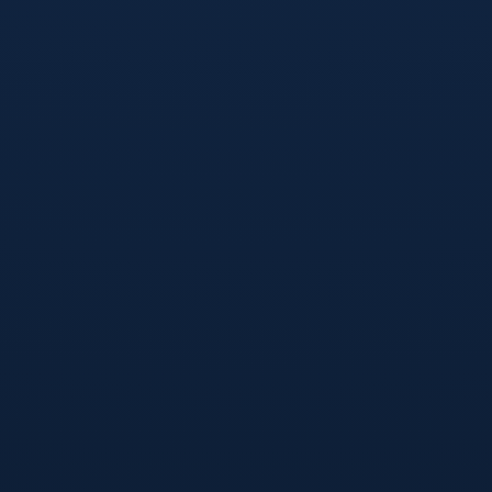
直播入口地址获取与安全选择经验
在搜索“美加墨世界杯直播入口地址”“世界杯直播官网”等关键词时，
会出现大量链接，质量参差不齐。为了避免踩坑，需要有一套简单可
执行的判断经验。
判断直播入口是否可靠的关键点
选择入口地址时可关注以下维度：
来源是否明确
：优先通过平台官网、官方公告、官方社交账号发布的
链接，而不是陌生论坛或私聊分享的短链接。
域名是否正规
：尽量选择常见顶级域名（如 .com、.net、主流地区域
名），警惕拼写类似、尾缀奇怪的仿冒域名。
是否强制下载未知软件
：合规平台会引导安装自家 APP 或在浏览器
内直接播放，不会强制下载莫名其妙的“解码器”“播放器补丁”。
登录授权范围
：微博、微信等第三方登录仅应要求基础信息，若出现
索取银行卡、证件照片等超范围权限应立即停止。
入口地址建议通过收藏夹保存官方链接
，比赛日直接从收藏夹打开，
避免临时再去搜索点进仿冒页面。