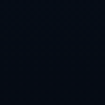
2026世界杯盘口走势变化解析，新手判断和
盘口对比参考
美加墨世界杯滚球网站推荐，赛前盘口区别
与盘口判断参考
美加墨世界杯买球网址对比，备用网址和入
口辨别哪个更方便
美加墨世界杯外围网址变化解析，网页版区
别和入口辨别参考
热门新闻