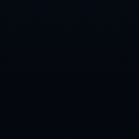
地址
:海南省省直辖县级行政区划琼海市嘉积镇
电话
:0755-9862631
邮箱
:admin@entrance-worldcup.com
网站栏目
关于我们
特色服务
成功案例
新闻资讯
联系我们