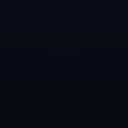
期时切换角度缓解审美疲劳。
部分平台提供“纯净解说”“多语种解说”入口，适合更在意现场氛围或
想练习外语的用户。选入口时可提前试听解说风格，避免在关键比赛
才发现不适应。
主入口负责稳定看完整场，备用入口负责突发情况兜底
，再搭配数据
和多视角入口，就能在美加墨世界杯期间获得相对完整、少打断的观
赛体验。
今日推荐
世界杯预测入口整理，赛前数据与冷门方向
参考