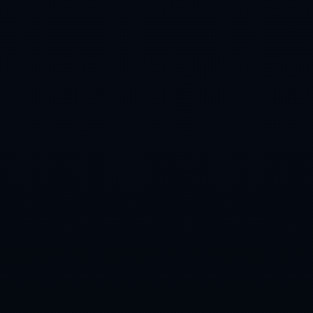
版使用别弄错
深度调研2026世界杯主办城市的准备工作，本站带您实地了解美加墨
世界杯各大场馆的草坪养护系统、安保设施以及5G网络覆盖情况，通
过硬核的技术视角，为您展现2026世界杯背后庞大而精密的科技支持
体系，看懂...
联系我们