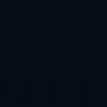
布的地址体系访问。
在此基础上，适度关注赔率差异与玩法丰富度，
而不是为了短期优惠牺牲账户与资金安全。
今日推荐
2026世界杯官网登录整理，登录问题和入口
辨别说明
2026世界杯盘口走势变化解析，新手判断和
盘口对比参考
Home