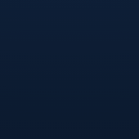
是否有“我的投注”“交易记录”等可追溯的账单页面
是否支持多终端访问（PC、H5、APP），而不是只有一条不稳定链
接
能提供清晰投注历史和结算记录的站点，要明显优于只显示当前投
注、不给历史流水的简易页面。