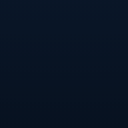
水要求，那这类站点即便盘口再全，也不适合作为世界杯下注的主要
阵地。
美加墨世界杯在线下注入口的地址变
化特点
用户在搜索“美加墨世界杯在线下注怎么找”时，常见困惑之一就是：
明明昨天还能进的地址，今天就打不开了。这通常与平台的域名轮换
机制、网络监管及访问线路有关。理解地址变化模式，有助于快速找
到有效入口，而不被假链接和钓鱼站混淆。
为什么平台地址经常变化
与普通资讯网站不同，提供世界杯盘口的站点常常采用“多域名轮换”
策略。一方面出于合规与访问压力考虑，另一方面为了应对可能的封
锁和攻击。表现为：
主域名固定，但访问时会自动跳转到不同的二级或镜像域名
官方会不定期通过邮件、站内公告、社群发布最新可用地址
部分国家/地区的用户需要通过特定线路或备用域访问